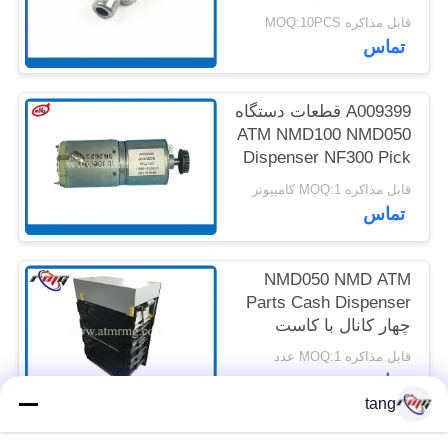
A001593
قابل مذاکره MOQ:10PCS
تماس
نقشه
سایت
A009399 قطعات دستگاه
ATM NMD100 NMD050
سیاست
Dispenser NF300 Pick
Motor
حفظ
قابل مذاکره MOQ:1 کامپیوتر
تماس
حریم
خصوصی
NMD050 NMD ATM
Parts Cash Dispenser
چهار کانال با کاست
قابل مذاکره MOQ:1 عدد
تماس
tang