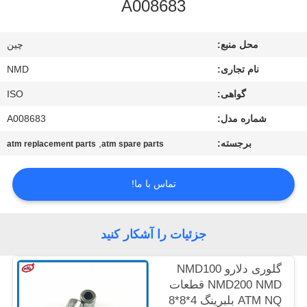
A008683
کنترل
کیفیت
محل منبع:
چین
نام تجاری:
NMD
با
گواهی:
ISO
ما
شماره مدل:
A008683
تماس
بگیرید
برجسته:
,
atm replacement parts
atm spare parts
تماس با ما!
اخبار
موارد
جزئیات را آشکار کنید
گلوری دلارو NMD100
درخواست
NMD200 NMD قطعات
نقل قول
ATM NQ بلبرینگ 4*8*8