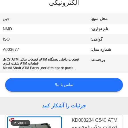
الکترونیکی
کنترل
کیفیت
محل منبع:
چین
نام تجاری:
NMD
با
گواهی:
ISO
ما
شماره مدل:
A003677
تماس
بگیرید
برجسته:
قطعات داخلی دستگاه ATM، قطعات یدکی NCr ATM،
قطعات ATM شفت فلزی
,
,
Metal Shaft ATM Parts
ncr atm spare parts
اخبار
تماس با ما!
موارد
جزئیات را آشکار کنید
درخواست
KD003234 C540 ATM
نقل قول
قطعات یدکی فوجیتسو