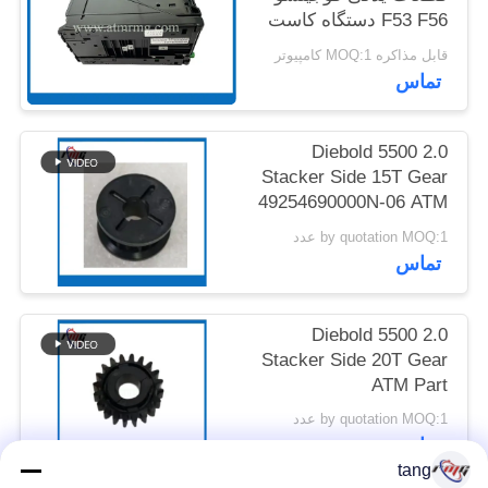
F53 F56 دستگاه کاست
سیاه
نقشه
قابل مذاکره MOQ:1 کامپیوتر
تماس
سایت
Diebold 5500 2.0
سیاست
Stacker Side 15T Gear
حفظ
49254690000N-06 ATM
Spare Part
حریم
by quotation MOQ:1 عدد
تماس
خصوصی
Diebold 5500 2.0
Stacker Side 20T Gear
ATM Part
49254690000N-07
by quotation MOQ:1 عدد
تماس
tang