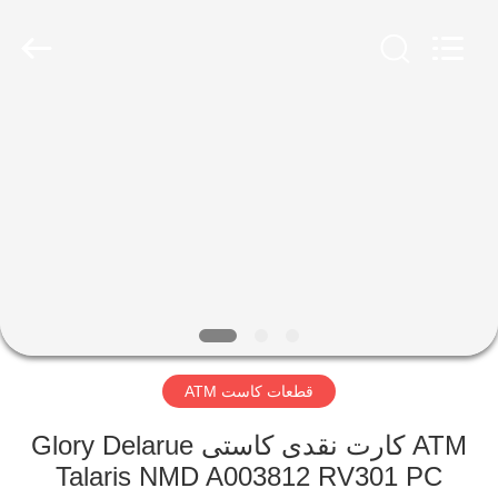
Mei
Guang
Science
And
Technology
Co.,
Ltd..
All
خونه
Rights
Reserved.
محصولات
درباره
ما
بازدید
قطعات کاست ATM
از
کارخانه
ATM کارت نقدی کاستی Glory Delarue
Talaris NMD A003812 RV301 PC