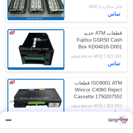
کاسه های پول نقد کنگ
قابل مذاکره MOQ:1
تماس
نقشه
سایت
قطعات ATM جدید
Fujitsu GSR50 Cash
سیاست
Box KD04016-D001
حفظ
$22.00/1 pieces MOQ:1 قطعه
تماس
حریم
خصوصی
ISO9001 ATM قطعات
Wincor C4060 Reject
Cassette 1750207552
01750207552
$22.00/1 pieces MOQ:1 قطعه
تماس
tang