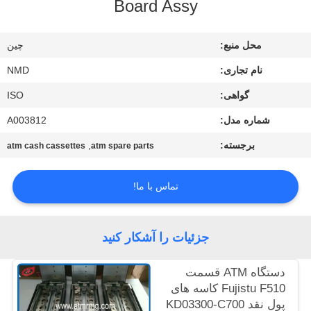
Board Assy
کنترل
کیفیت
محل منبع:
چین
نام تجاری:
NMD
با
گواهی:
ISO
ما
شماره مدل:
A003812
تماس
بگیرید
برجسته:
,
atm cash cassettes
atm spare parts
تماس با ما!
اخبار
موارد
جزئیات را آشکار کنید
دستگاه ATM قسمت
درخواست
Fujistu F510 کاسه های
نقل قول
پول نقد KD03300-C700