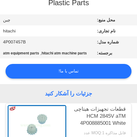
Plastic Parts
کنترل
کیفیت
محل منبع:
چین
نام تجاری:
hitachi
با
شماره مدل:
4P007457B
ما
برجسته:
,
تماس
atm equipment parts
hitachi atm machine parts
بگیرید
تماس با ما!
اخبار
جزئیات را آشکار کنید
موارد
قطعات تجهیزات هیتاچی
HCM 2845V aTM
درخواست
4P008885001 White
15T 21T Gear
نقل قول
قابل مذاکره MOQ:1 عدد