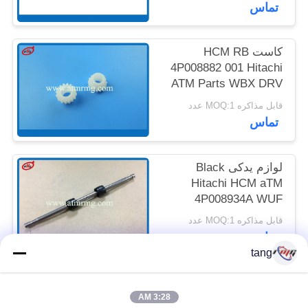
تماس
نقشه
کاست HCM RB
سایت
4P008882 001 Hitachi
ATM Parts WBX DRV
6-Z15 G
سیاست
قابل مذاکره MOQ:1 عدد
تماس
حفظ
حریم
لوازم یدکی Black
خصوصی
Hitachi HCM aTM
4P008934A WUF
IDL1.S ASSY
قابل مذاکره MOQ:1 عدد
تماس
tang
دسته بندی های محبوب
همه
3:28 AM