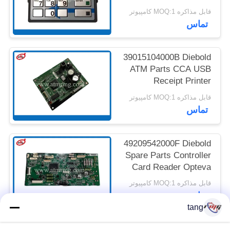
ST STL HTR
قابل مذاکره MOQ:1 کامپیوتر
تماس
نقشه
سایت
39015104000B Diebold
ATM Parts CCA USB
سیاست
Receipt Printer
Controller
حفظ
قابل مذاکره MOQ:1 کامپیوتر
تماس
حریم
خصوصی
49209542000F Diebold
Spare Parts Controller
Card Reader Opteva
CCA
قابل مذاکره MOQ:1 کامپیوتر
تماس
tang