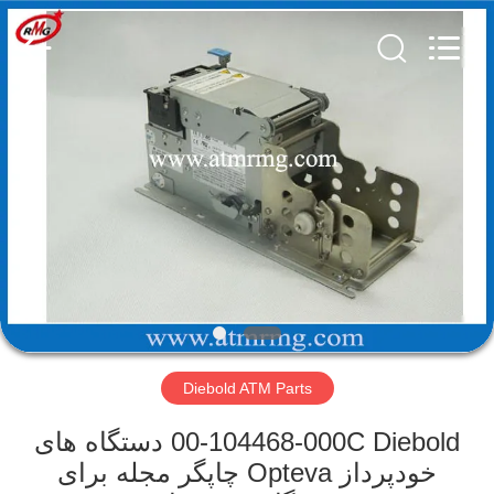
Mei
Guang
Science
And
Technology
Co.,
Ltd..
All
خونه
Rights
Reserved.
محصولات
درباره
ما
بازدید
Diebold ATM Parts
از
کارخانه
00-104468-000C Diebold دستگاه های
خودپرداز Opteva چاپگر مجله برای