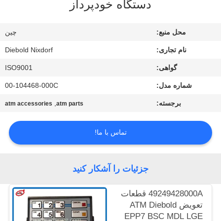
دستگاه خودپرداز
کنترل
کیفیت
محل منبع:
چین
نام تجاری:
Diebold Nixdorf
با
گواهی:
ISO9001
ما
شماره مدل:
00-104468-000C
تماس
بگیرید
برجسته:
,
atm accessories
atm parts
تماس با ما!
اخبار
موارد
جزئیات را آشکار کنید
49249428000A قطعات
درخواست
تعویض ATM Diebold
نقل قول
EPP7 BSC MDL LGE